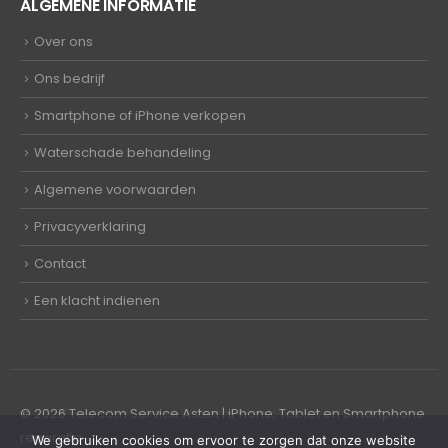
ALGEMENE INFORMATIE
Over ons
Ons bedrijf
Smartphone of iPhone verkopen
Waterschade behandeling
Algemene voorwaarden
Privacyverklaring
Contact
Een klacht indienen
© 2026 Telecom Service Asten | iPhone, Tablet en Smartphone
reparatie
We gebruiken cookies om ervoor te zorgen dat onze website