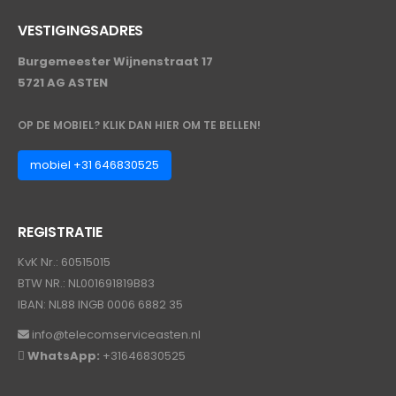
VESTIGINGSADRES
Burgemeester Wijnenstraat 17
5721 AG ASTEN
OP DE MOBIEL? KLIK DAN HIER OM TE BELLEN!
mobiel +31 646830525
REGISTRATIE
KvK Nr.: 60515015
BTW NR.: NL001691819B83
IBAN: NL88 INGB 0006 6882 35
info@telecomserviceasten.nl
WhatsApp:
+31646830525