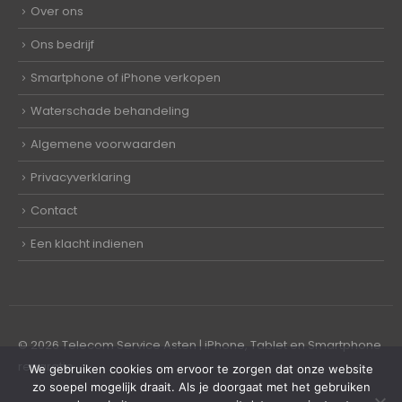
Over ons
Ons bedrijf
Smartphone of iPhone verkopen
Waterschade behandeling
Algemene voorwaarden
Privacyverklaring
Contact
Een klacht indienen
© 2026 Telecom Service Asten | iPhone, Tablet en Smartphone
reparatie
We gebruiken cookies om ervoor te zorgen dat onze website
zo soepel mogelijk draait. Als je doorgaat met het gebruiken