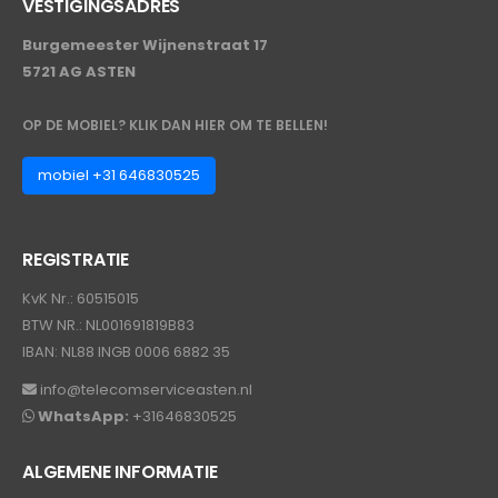
VESTIGINGSADRES
Burgemeester Wijnenstraat 17
5721 AG ASTEN
OP DE MOBIEL? KLIK DAN HIER OM TE BELLEN!
mobiel +31 646830525
REGISTRATIE
KvK Nr.: 60515015
BTW NR.: NL001691819B83
IBAN: NL88 INGB 0006 6882 35
info@telecomserviceasten.nl
WhatsApp:
+31646830525
ALGEMENE INFORMATIE