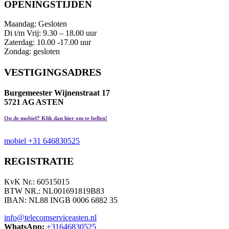
OPENINGSTIJDEN
Maandag: Gesloten
Di t/m Vrij: 9.30 – 18.00 uur
Zaterdag: 10.00 -17.00 uur
Zondag: gesloten
VESTIGINGSADRES
Burgemeester Wijnenstraat 17
5721 AG ASTEN
Op de mobiel? Klik dan hier om te bellen!
mobiel +31 646830525
REGISTRATIE
KvK Nr.: 60515015
BTW NR.: NL001691819B83
IBAN: NL88 INGB 0006 6882 35
info@telecomserviceasten.nl
WhatsApp:
+31646830525