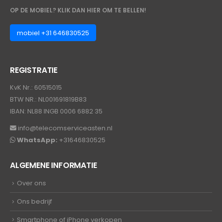
OP DE MOBIEL? KLIK DAN HIER OM TE BELLEN!
mobiel +31 646830525
REGISTRATIE
KvK Nr.: 60515015
BTW NR.: NL001691819B83
IBAN: NL88 INGB 0006 6882 35
info@telecomserviceasten.nl
WhatsApp:
+31646830525
ALGEMENE INFORMATIE
Over ons
Ons bedrijf
Smartphone of iPhone verkopen