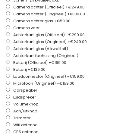
Scherm (A kwaliteit lcd)
Camera achter (Officieel)
+€249.00
Camera achter (Origineel)
+€189.00
Camera achter glas
+€59.00
Camera voor
Achterkant glas (Officieel)
+€299.00
Achterkant glas (Origineel)
+€249.00
Achterkant glas (A kwaliteit)
Achterkant/behuizing (Origineel)
Batterij (Officieel)
+€169.00
Batterij
+€139.00
Laadconnector (Origineel)
+€159.00
Microfoon (Origineel)
+€159.00
Oorspeaker
Luidspreker
Volumeknop
Aan/uitknop
Trilmotor
Wifi antenne
GPS antenne