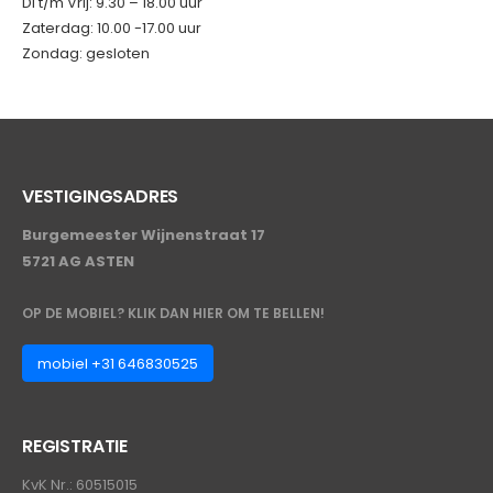
Di t/m Vrij: 9.30 – 18.00 uur
Zaterdag: 10.00 -17.00 uur
Zondag: gesloten
VESTIGINGSADRES
Burgemeester Wijnenstraat 17
5721 AG ASTEN
OP DE MOBIEL? KLIK DAN HIER OM TE BELLEN!
mobiel +31 646830525
REGISTRATIE
KvK Nr.: 60515015