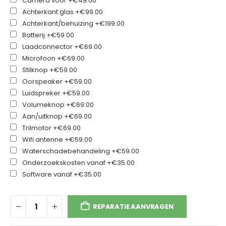
Camera voor
+€49.00
Achterkant glas
+€99.00
Achterkant/behuizing
+€199.00
Batterij
+€59.00
Laadconnector
+€69.00
Microfoon
+€69.00
Stilknop
+€59.00
Oorspeaker
+€59.00
Luidspreker
+€59.00
Volumeknop
+€69.00
Aan/uitknop
+€69.00
Trilmotor
+€69.00
Wifi antenne
+€59.00
Waterschadebehandeling
+€59.00
Onderzoekskosten vanaf
+€35.00
Software vanaf
+€35.00
REPARATIE AANVRAGEN