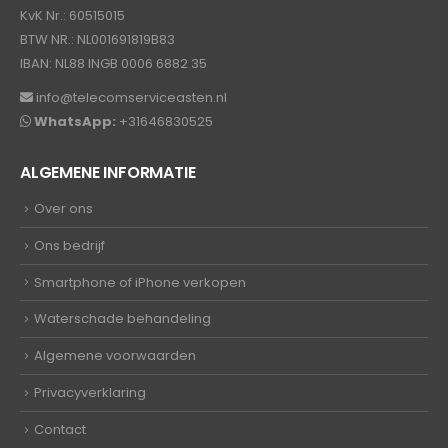
KvK Nr.: 60515015
BTW NR.: NL001691819B83
IBAN: NL88 INGB 0006 6882 35
info@telecomserviceasten.nl
WhatsApp:
+31646830525
ALGEMENE INFORMATIE
Over ons
Ons bedrijf
Smartphone of iPhone verkopen
Waterschade behandeling
Algemene voorwaarden
Privacyverklaring
Contact