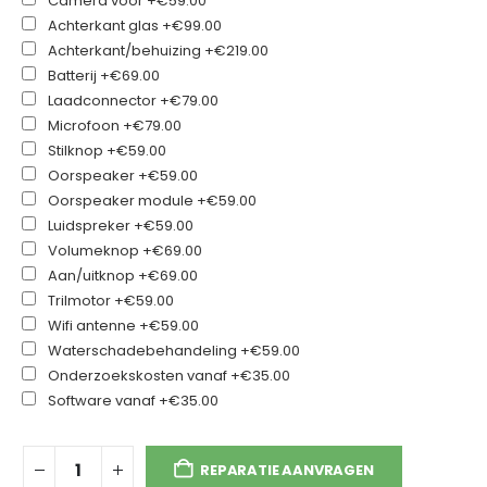
Camera voor
+€59.00
Achterkant glas
+€99.00
Achterkant/behuizing
+€219.00
Batterij
+€69.00
Laadconnector
+€79.00
Microfoon
+€79.00
Stilknop
+€59.00
Oorspeaker
+€59.00
Oorspeaker module
+€59.00
Luidspreker
+€59.00
Volumeknop
+€69.00
Aan/uitknop
+€69.00
Trilmotor
+€59.00
Wifi antenne
+€59.00
Waterschadebehandeling
+€59.00
Onderzoekskosten vanaf
+€35.00
Software vanaf
+€35.00
REPARATIE AANVRAGEN