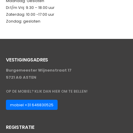
Maandag: Gesloten
Di t/m Vrij: 9.30 – 18.00 uur
Zaterdag: 10.00 -17.00 uur
Zondag: gesloten
VESTIGINGSADRES
Burgemeester Wijnenstraat 17
5721 AG ASTEN
OP DE MOBIEL? KLIK DAN HIER OM TE BELLEN!
mobiel +31 646830525
REGISTRATIE