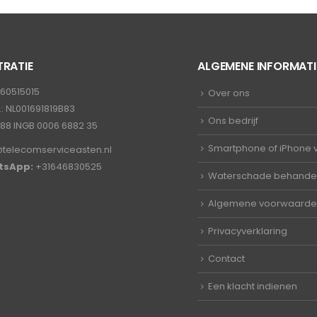
TRATIE
ALGEMENE INFORMATI
: 60515015
Over ons
: NL001691819B83
Ons bedrijf
L88 INGB 0006 6882 35
Smartphone of iPhone 
@telecomserviceasten.nl
tsApp:
+31646830525
Waterschade behande
Algemene voorwaard
Privacyverklaring
Contact
Een klacht indienen