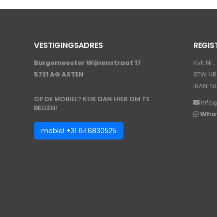
VESTIGINGSADRES
REGIS
Burgemeester Wijnenstraat 17
KvK Nr.
5721 AG ASTEN
BTW NR.
IBAN: N
OP DE MOBIEL? KLIK DAN HIER OM TE
info
BELLEN!
Wha
mobiel +31 646830525