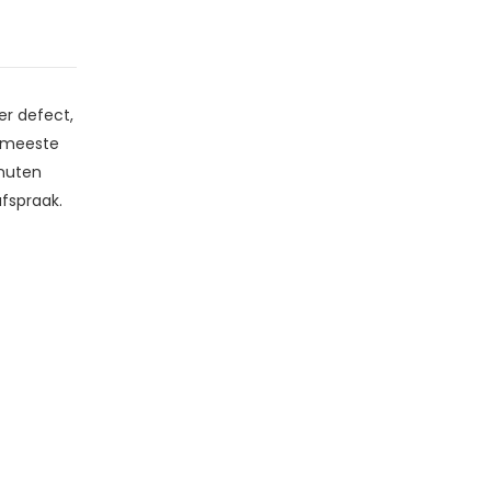
er defect,
e meeste
inuten
fspraak.