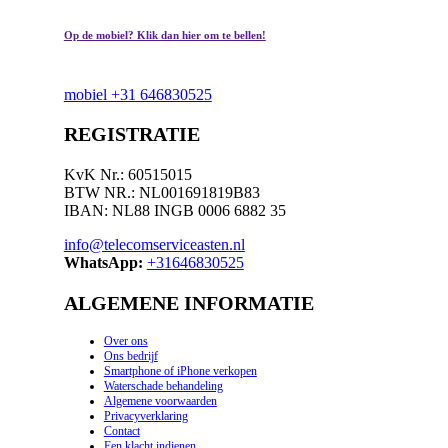
Op de mobiel? Klik dan hier om te bellen!
mobiel +31 646830525
REGISTRATIE
KvK Nr.: 60515015
BTW NR.: NL001691819B83
IBAN: NL88 INGB 0006 6882 35
info@telecomserviceasten.nl
WhatsApp:
+31646830525
ALGEMENE INFORMATIE
Over ons
Ons bedrijf
Smartphone of iPhone verkopen
Waterschade behandeling
Algemene voorwaarden
Privacyverklaring
Contact
Een klacht indienen