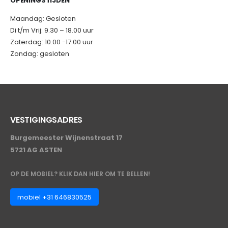
OPENINGSTIJDEN
Maandag: Gesloten
Di t/m Vrij: 9.30 – 18.00 uur
Zaterdag: 10.00 -17.00 uur
Zondag: gesloten
VESTIGINGSADRES
Burgemeester Wijnenstraat 17
5721 AG ASTEN
OP DE MOBIEL? KLIK DAN HIER OM TE BELLEN!
mobiel +31 646830525