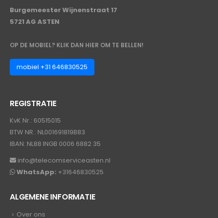
Burgemeester Wijnenstraat 17
5721 AG ASTEN
OP DE MOBIEL? KLIK DAN HIER OM TE BELLEN!
mobiel +31 646830525
REGISTRATIE
KvK Nr.: 60515015
BTW NR.: NL001691819B83
IBAN: NL88 INGB 0006 6882 35
info@telecomserviceasten.nl
WhatsApp:
+31646830525
ALGEMENE INFORMATIE
Over ons