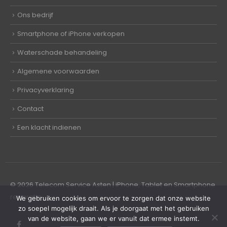
Ons bedrijf
Smartphone of iPhone verkopen
Waterschade behandeling
Algemene voorwaarden
Privacyverklaring
Contact
Een klacht indienen
© 2026 Telecom Service Asten | iPhone, Tablet en Smartphone
reparatie
We gebruiken cookies om ervoor te zorgen dat onze website
zo soepel mogelijk draait. Als je doorgaat met het gebruiken
van de website, gaan we er vanuit dat ermee instemt.